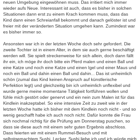
neuen Umgebung eingewöhnen muss. Das irritiert mich immer
wieder aufs Neue. Interessant ist auch, dass es bisher in solchen
Situationen dann erst zu einem Krach kommen muss, dass das
Kind dann einen Schreianfall bekommt und danach gelöster ist und
freier mit der veränderten Situation umgehen kann. Zumindest war
es bisher immer so.
Ansonsten war ich in der letzten Woche doch sehr gefordert. Die
zweite Tochter ist in einem Alter, in dem sie auch gerne beschäftigt
werden will. Sie spielt streckenweise für sich allein, doch dann fällt
ihr ein, ich möge ihr doch bitte ein Pferd malen und einen Ball und
eine Katze und noch eine Katze und einen Igel und einer Maus und
noch ein Ball und dahin einen Ball und dahin... Das ist unheimlich
schön (zumal das Kind keinen Anspruch auf künstlerische
Perfektion legt) und gleichzeitig bin ich unheimlich unflexibel und
wurde gerne meine momentane Tätigkeit fortführen wollen und
fühle mich gestört oder genervt und ein nein zum Malen ist für das
Kindlein inakzeptabel. So eine intensive Zeit zu zweit wie in der
letzten Woche hatte ich bisher mit dem Kindlein noch nicht - und so
wenig geschafft habe ich auch noch nicht. Dafür konnte die Frau
sich nochmal richtig für die Prüfung am Donnerstag puschen, so
dass sie diese auch mit einem sehr guten Ergebnis abschloss.
Dass feierten wir mit einem Rummel-Besuch und mit
selbstgemachtem Sushi. Lecker. Sushi liebe ich und ich würde mich