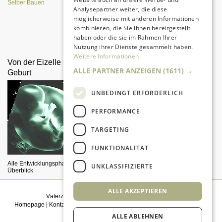
Selber Bauen
Analysepartner weiter, die diese
möglicherweise mit anderen Informationen
kombinieren, die Sie ihnen bereitgestellt
Da sind Kinder mit Begeisterung
haben oder die sie im Rahmen Ihrer
dabei.
Nutzung ihrer Dienste gesammelt haben.
Weitere Informationen
Von der Eizelle bis zur
Liebesleben mit Kind
ALLE PARTNER ANZEIGEN
(1611) →
Geburt
UNBEDINGT ERFORDERLICH
PERFORMANCE
TARGETING
FUNKTIONALITÄT
Streß und Katastrophen: Was Sie
als Vater wissen müssen
Alle Entwicklungsphasen im
UNKLASSIFIZIERTE
Überblick
ALLE AKZEPTIEREN
Väterzeit weiterempfehlen
|
Newsletter bestellen
Homepage
|
Kontakt
|
Sitemap
|
Impressum
|
Datenschutz
|
Mediadaten
|
Einwilligungsmanagement
ALLE ABLEHNEN
© 2026
kidsgo