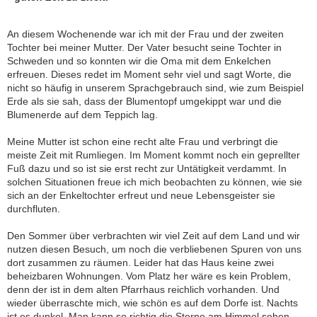
An diesem Wochenende war ich mit der Frau und der zweiten
Tochter bei meiner Mutter. Der Vater besucht seine Tochter in
Schweden und so konnten wir die Oma mit dem Enkelchen
erfreuen. Dieses redet im Moment sehr viel und sagt Worte, die
nicht so häufig in unserem Sprachgebrauch sind, wie zum Beispiel
Erde als sie sah, dass der Blumentopf umgekippt war und die
Blumenerde auf dem Teppich lag.
Meine Mutter ist schon eine recht alte Frau und verbringt die
meiste Zeit mit Rumliegen. Im Moment kommt noch ein geprellter
Fuß dazu und so ist sie erst recht zur Untätigkeit verdammt. In
solchen Situationen freue ich mich beobachten zu können, wie sie
sich an der Enkeltochter erfreut und neue Lebensgeister sie
durchfluten.
Den Sommer über verbrachten wir viel Zeit auf dem Land und wir
nutzen diesen Besuch, um noch die verbliebenen Spuren von uns
dort zusammen zu räumen. Leider hat das Haus keine zwei
beheizbaren Wohnungen. Vom Platz her wäre es kein Problem,
denn der ist in dem alten Pfarrhaus reichlich vorhanden. Und
wieder überraschte mich, wie schön es auf dem Dorfe ist. Nachts
ist es dunkel. Man kann so richtig die Sterne am Himmel sehen.