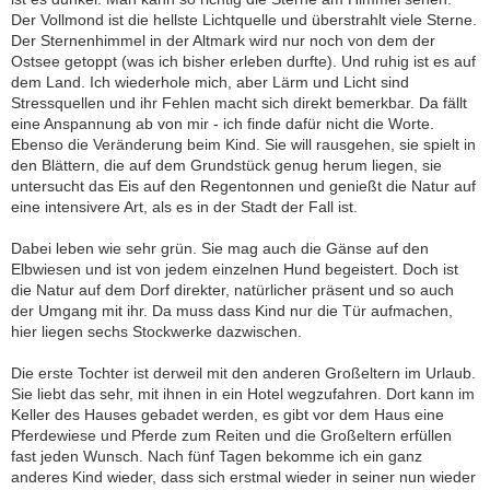
Der Vollmond ist die hellste Lichtquelle und überstrahlt viele Sterne.
Der Sternenhimmel in der Altmark wird nur noch von dem der
Ostsee getoppt (was ich bisher erleben durfte). Und ruhig ist es auf
dem Land. Ich wiederhole mich, aber Lärm und Licht sind
Stressquellen und ihr Fehlen macht sich direkt bemerkbar. Da fällt
eine Anspannung ab von mir - ich finde dafür nicht die Worte.
Ebenso die Veränderung beim Kind. Sie will rausgehen, sie spielt in
den Blättern, die auf dem Grundstück genug herum liegen, sie
untersucht das Eis auf den Regentonnen und genießt die Natur auf
eine intensivere Art, als es in der Stadt der Fall ist.
Dabei leben wie sehr grün. Sie mag auch die Gänse auf den
Elbwiesen und ist von jedem einzelnen Hund begeistert. Doch ist
die Natur auf dem Dorf direkter, natürlicher präsent und so auch
der Umgang mit ihr. Da muss dass Kind nur die Tür aufmachen,
hier liegen sechs Stockwerke dazwischen.
Die erste Tochter ist derweil mit den anderen Großeltern im Urlaub.
Sie liebt das sehr, mit ihnen in ein Hotel wegzufahren. Dort kann im
Keller des Hauses gebadet werden, es gibt vor dem Haus eine
Pferdewiese und Pferde zum Reiten und die Großeltern erfüllen
fast jeden Wunsch. Nach fünf Tagen bekomme ich ein ganz
anderes Kind wieder, dass sich erstmal wieder in seiner nun wieder