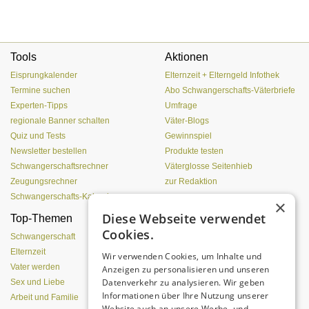
Tools
Aktionen
Eisprungkalender
Elternzeit + Elterngeld Infothek
Termine suchen
Abo Schwangerschafts-Väterbriefe
Experten-Tipps
Umfrage
regionale Banner schalten
Väter-Blogs
Quiz und Tests
Gewinnspiel
Newsletter bestellen
Produkte testen
Schwangerschaftsrechner
Väterglosse Seitenhieb
Zeugungsrechner
zur Redaktion
Schwangerschafts-Kalender
×
Diese Webseite verwendet
Top-Themen
Einen Lehmofen
Cookies.
(Pizzaofen) selber bauen
Schwangerschaft
Elternzeit
Wir verwenden Cookies, um Inhalte und
Vater werden
Anzeigen zu personalisieren und unseren
Datenverkehr zu analysieren. Wir geben
Sex und Liebe
Informationen über Ihre Nutzung unserer
Arbeit und Familie
Website auch an unsere Werbe- und