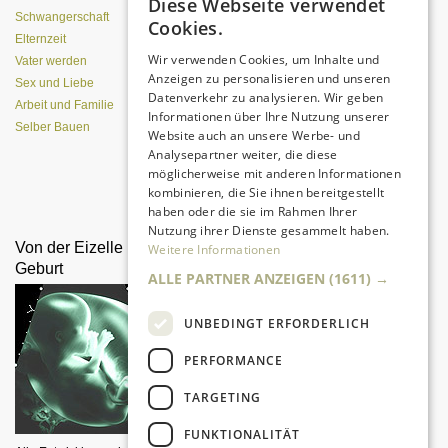
Diese Webseite verwendet
(Pizzaofen) selber bauen
Schwangerschaft
Cookies.
Elternzeit
Wir verwenden Cookies, um Inhalte und
Vater werden
Anzeigen zu personalisieren und unseren
Sex und Liebe
Datenverkehr zu analysieren. Wir geben
Arbeit und Familie
Informationen über Ihre Nutzung unserer
Selber Bauen
Website auch an unsere Werbe- und
Analysepartner weiter, die diese
möglicherweise mit anderen Informationen
kombinieren, die Sie ihnen bereitgestellt
Da sind Kinder mit Begeisterung
dabei.
haben oder die sie im Rahmen Ihrer
Nutzung ihrer Dienste gesammelt haben.
Von der Eizelle bis zur
Schaukel und Sandkasten
Weitere Informationen
Geburt
selbst bauen?
ALLE PARTNER ANZEIGEN
(1611) →
UNBEDINGT ERFORDERLICH
PERFORMANCE
TARGETING
FUNKTIONALITÄT