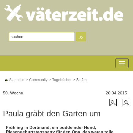
»
Toggle n
Startseite
> Community
> Tagebücher
> Stefan
50. Woche
20.04.2015
Paula gräbt den Garten um
Frühling in Dortmund, ein buddelnder Hund,
Riesengeburtstagsparty für den Opa  das waren tolle