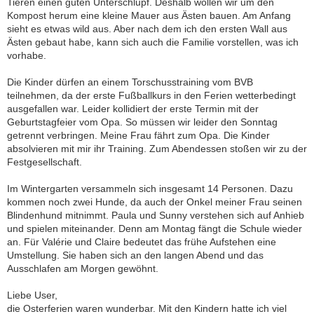
Tieren einen guten Unterschlupf. Deshalb wollen wir um den
Kompost herum eine kleine Mauer aus Ästen bauen. Am Anfang
sieht es etwas wild aus. Aber nach dem ich den ersten Wall aus
Ästen gebaut habe, kann sich auch die Familie vorstellen, was ich
vorhabe.
Die Kinder dürfen an einem Torschusstraining vom BVB
teilnehmen, da der erste Fußballkurs in den Ferien wetterbedingt
ausgefallen war. Leider kollidiert der erste Termin mit der
Geburtstagfeier vom Opa. So müssen wir leider den Sonntag
getrennt verbringen. Meine Frau fährt zum Opa. Die Kinder
absolvieren mit mir ihr Training. Zum Abendessen stoßen wir zu der
Festgesellschaft.
Im Wintergarten versammeln sich insgesamt 14 Personen. Dazu
kommen noch zwei Hunde, da auch der Onkel meiner Frau seinen
Blindenhund mitnimmt. Paula und Sunny verstehen sich auf Anhieb
und spielen miteinander. Denn am Montag fängt die Schule wieder
an. Für Valérie und Claire bedeutet das frühe Aufstehen eine
Umstellung. Sie haben sich an den langen Abend und das
Ausschlafen am Morgen gewöhnt.
Liebe User,
die Osterferien waren wunderbar. Mit den Kindern hatte ich viel