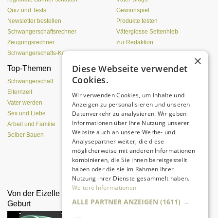
Quiz und Tests
Gewinnspiel
Newsletter bestellen
Produkte testen
Schwangerschaftsrechner
Väterglosse Seitenhieb
Zeugungsrechner
zur Redaktion
Schwangerschafts-Kalender
×
Diese Webseite verwendet
Top-Themen
Einen Lehmofen
Cookies.
(Pizzaofen) selber bauen
Schwangerschaft
Elternzeit
Wir verwenden Cookies, um Inhalte und
Vater werden
Anzeigen zu personalisieren und unseren
Datenverkehr zu analysieren. Wir geben
Sex und Liebe
Informationen über Ihre Nutzung unserer
Arbeit und Familie
Website auch an unsere Werbe- und
Selber Bauen
Analysepartner weiter, die diese
möglicherweise mit anderen Informationen
kombinieren, die Sie ihnen bereitgestellt
Da sind Kinder mit Begeisterung
haben oder die sie im Rahmen Ihrer
dabei.
Nutzung ihrer Dienste gesammelt haben.
Weitere Informationen
Von der Eizelle bis zur
Geburtsvorbereitung für
ALLE PARTNER ANZEIGEN
(1611) →
Geburt
Väter