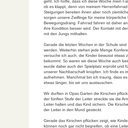
geht. Ich hoffe, dass ich diese Woche mein Fa
ob es klappt, denn von meinem Herrenfahrrad 
Steigungen bereiten ihnen aber noch ziemliche 
sorgen unsere Zwillinge für meine körperlic
Bewegungsdrang. Fahrrad fahren ist daher an d
ihre Kondition besser wird. Der Kontakt mit de
mit den Jungs mithalten.
Gerade die letzten Wochen in der Schule sind
werden. Weiterhin stehen jede Menge Konfere
versuche ich auch, die Kinder bewusst etwas 
bekommt. So waren wir diese Woche auch beim
wurde dabei auch der Spielplatz erprobt und f
unserer Nachbarschaft knüpfen. Ich finde es i
aufnehmen. Manchmal bin ich traurig, dass es 
etwas länger, bis wir uns austauschen.
Wir durften in Opas Garten die Kirschen pflück
der fünften Stufe der Leiter streckte sie die 
Leiter halten und das Kind sichern. Die Kirsc
der Leiter in den Mund gesteckt.
Gerade das Kirschen pflücken zeigt, wie Kind
können noch gar nicht begreifen, ob eine Leiter