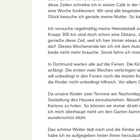
diese Zeilen schreibe ich in einem Café in d
eine Woche funktioniert. Wir sind alle begeiste
Glück besuche ich gerade meine Mutter. So ka
Ich versuche regelmäßig meine Heimatstadt zu
Knapp 300 km sind doch schon eine Distanz, die
genieße diese Zeit, weil ich hier immer etwas
darf. Dieses Wochenende bin ich mit dem Auto 
beide nicht mehr brauche. Sonst fahre ich mei
In Dortmund warten alle auf die Ferien. Die Kin
anfängt. Die ersten zwei Wochen verbringen w
will unbedingt in den Ferien noch die letzte
die Kinder nicht unbedingt hilfreich. Vor alle
Da unsere Kinder zwei Termine am Nachmittag i
Gestaltung des Hauses einzubeziehen. Aktuell 
Kartons zu holen. So können wir immer direkt 
ich mich überhaupt nicht um den Garten kümme
wunderschön blüht.
Das schöne Wetter lädt mich und die Kinder 
habe ich es aufgegeben hinter ihnen herzulauf