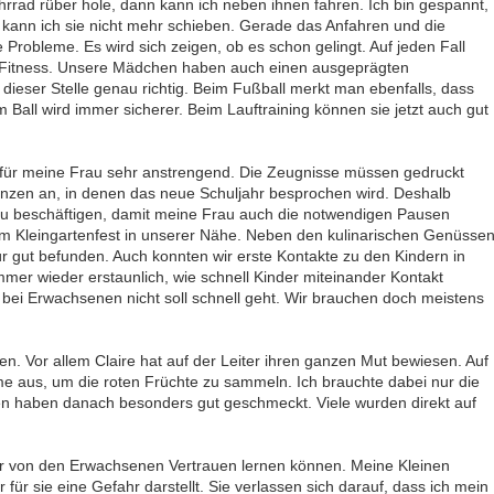
hrrad rüber hole, dann kann ich neben ihnen fahren. Ich bin gespannt,
kann ich sie nicht mehr schieben. Gerade das Anfahren und die
Probleme. Es wird sich zeigen, ob es schon gelingt. Auf jeden Fall
he Fitness. Unsere Mädchen haben auch einen ausgeprägten
ieser Stelle genau richtig. Beim Fußball merkt man ebenfalls, dass
m Ball wird immer sicherer. Beim Lauftraining können sie jetzt auch gut
 für meine Frau sehr anstrengend. Die Zeugnisse müssen gedruckt
nzen an, in denen das neue Schuljahr besprochen wird. Deshalb
zu beschäftigen, damit meine Frau auch die notwendigen Pausen
 Kleingartenfest in unserer Nähe. Neben den kulinarischen Genüsse
ür gut befunden. Auch konnten wir erste Kontakte zu den Kindern in
mmer wieder erstaunlich, wie schnell Kinder miteinander Kontakt
bei Erwachsenen nicht soll schnell geht. Wir brauchen doch meistens
en. Vor allem Claire hat auf der Leiter ihren ganzen Mut bewiesen. Auf
Arme aus, um die roten Früchte zu sammeln. Ich brauchte dabei nur die
hen haben danach besonders gut geschmeckt. Viele wurden direkt auf
er von den Erwachsenen Vertrauen lernen können. Meine Kleinen
 für sie eine Gefahr darstellt. Sie verlassen sich darauf, dass ich mein