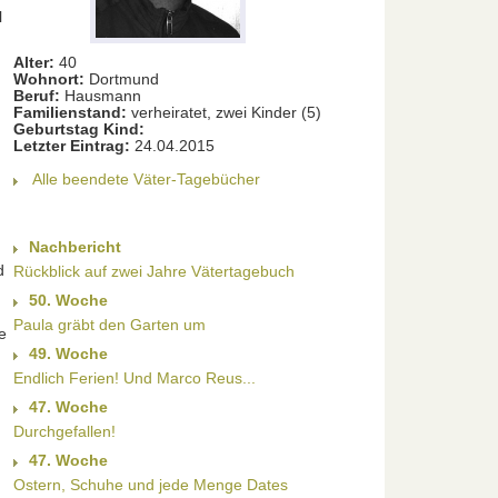
l
Alter:
40
Wohnort:
Dortmund
Beruf:
Hausmann
.
Familienstand:
verheiratet, zwei Kinder (5)
Geburtstag Kind:
Letzter Eintrag:
24.04.2015
Alle beendete Väter-Tagebücher
Nachbericht
d
Rückblick auf zwei Jahre Vätertagebuch
50. Woche
Paula gräbt den Garten um
e
49. Woche
Endlich Ferien! Und Marco Reus...
47. Woche
Durchgefallen!
47. Woche
Ostern, Schuhe und jede Menge Dates