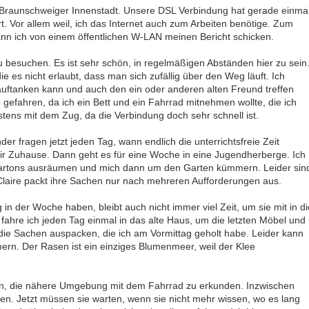
er Braunschweiger Innenstadt. Unsere DSL Verbindung hat gerade einma
rt. Vor allem weil, ich das Internet auch zum Arbeiten benötige. Zum
nn ich von einem öffentlichen W-LAN meinen Bericht schicken.
 besuchen. Es ist sehr schön, in regelmäßigen Abständen hier zu sein
 es nicht erlaubt, dass man sich zufällig über den Weg läuft. Ich
 auftanken kann und auch den ein oder anderen alten Freund treffen
gefahren, da ich ein Bett und ein Fahrrad mitnehmen wollte, die ich
stens mit dem Zug, da die Verbindung doch sehr schnell ist.
der fragen jetzt jeden Tag, wann endlich die unterrichtsfreie Zeit
ir Zuhause. Dann geht es für eine Woche in eine Jugendherberge. Ich
n Kartons ausräumen und mich dann um den Garten kümmern. Leider sin
m Claire packt ihre Sachen nur nach mehreren Aufforderungen aus.
n der Woche haben, bleibt auch nicht immer viel Zeit, um sie mit in di
fahre ich jeden Tag einmal in das alte Haus, um die letzten Möbel und
die Sachen auspacken, die ich am Vormittag geholt habe. Leider kann
rn. Der Rasen ist ein einziges Blumenmeer, weil der Klee
ein, die nähere Umgebung mit dem Fahrrad zu erkunden. Inzwischen
en. Jetzt müssen sie warten, wenn sie nicht mehr wissen, wo es lang