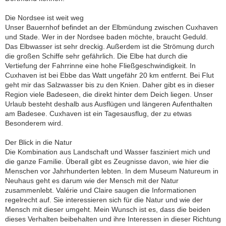
Die Nordsee ist weit weg
Unser Bauernhof befindet an der Elbmündung zwischen Cuxhaven
und Stade. Wer in der Nordsee baden möchte, braucht Geduld.
Das Elbwasser ist sehr dreckig. Außerdem ist die Strömung durch
die großen Schiffe sehr gefährlich. Die Elbe hat durch die
Vertiefung der Fahrrinne eine hohe Fließgeschwindigkeit. In
Cuxhaven ist bei Ebbe das Watt ungefähr 20 km entfernt. Bei Flut
geht mir das Salzwasser bis zu den Knien. Daher gibt es in dieser
Region viele Badeseen, die direkt hinter dem Deich liegen. Unser
Urlaub besteht deshalb aus Ausflügen und längeren Aufenthalten
am Badesee. Cuxhaven ist ein Tagesausflug, der zu etwas
Besonderem wird.
Der Blick in die Natur
Die Kombination aus Landschaft und Wasser fasziniert mich und
die ganze Familie. Überall gibt es Zeugnisse davon, wie hier die
Menschen vor Jahrhunderten lebten. In dem Museum Natureum in
Neuhaus geht es darum wie der Mensch mit der Natur
zusammenlebt. Valérie und Claire saugen die Informationen
regelrecht auf. Sie interessieren sich für die Natur und wie der
Mensch mit dieser umgeht. Mein Wunsch ist es, dass die beiden
dieses Verhalten beibehalten und ihre Interessen in dieser Richtung