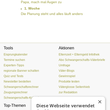
Papa, mach mal Augen zu
1. Woche
Die Planung steht und alles läuft anders
Tools
Aktionen
Eisprungkalender
Elternzeit + Elterngeld Infothek
Termine suchen
Abo Schwangerschafts-Väterbriefe
Experten-Tipps
Umfrage
regionale Banner schalten
Väter-Blogs
Quiz und Tests
Gewinnspiel
Newsletter bestellen
Produkte testen
Schwangerschaftsrechner
Väterglosse Seitenhieb
Zeugungsrechner
zur Redaktion
Schwangerschafts-Kalender
×
Diese Webseite verwendet
Top-Themen
Einen Lehmofen