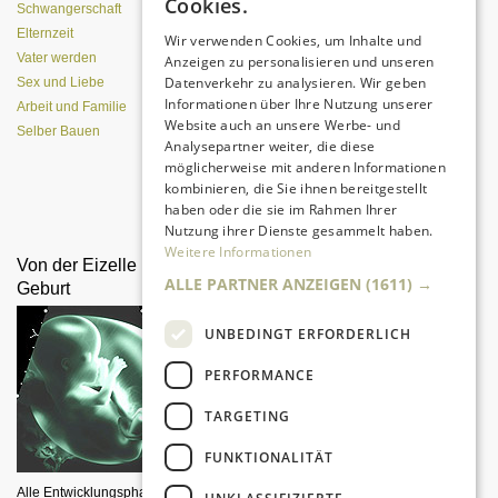
Cookies.
(Pizzaofen) selber bauen
Schwangerschaft
Elternzeit
Wir verwenden Cookies, um Inhalte und
Vater werden
Anzeigen zu personalisieren und unseren
Datenverkehr zu analysieren. Wir geben
Sex und Liebe
Informationen über Ihre Nutzung unserer
Arbeit und Familie
Website auch an unsere Werbe- und
Selber Bauen
Analysepartner weiter, die diese
möglicherweise mit anderen Informationen
kombinieren, die Sie ihnen bereitgestellt
Da sind Kinder mit Begeisterung
haben oder die sie im Rahmen Ihrer
dabei.
Nutzung ihrer Dienste gesammelt haben.
Weitere Informationen
Von der Eizelle bis zur
Alleinerziehende Väter
ALLE PARTNER ANZEIGEN
(1611) →
Geburt
UNBEDINGT ERFORDERLICH
PERFORMANCE
TARGETING
FUNKTIONALITÄT
Alltag und Organisation
Alle Entwicklungsphasen im