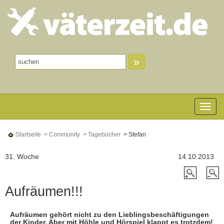
»
Toggle n
Startseite
> Community
> Tagebücher
> Stefan
31. Woche
14.10.2013
Aufräumen!!!
Aufräumen gehört nicht zu den Lieblingsbeschäftigungen
der Kinder. Aber mit Höhle und Hörspiel klappt es trotzdem!