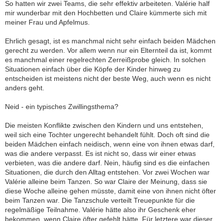
So hatten wir zwei Teams, die sehr effektiv arbeiteten. Valérie half
mir wunderbar mit den Hochbetten und Claire kümmerte sich mit
meiner Frau und Apfelmus.
Ehrlich gesagt, ist es manchmal nicht sehr einfach beiden Mädchen
gerecht zu werden. Vor allem wenn nur ein Elternteil da ist, kommt
es manchmal einer regelrechten Zerreißprobe gleich. In solchen
Situationen einfach über die Köpfe der Kinder hinweg zu
entscheiden ist meistens nicht der beste Weg, auch wenn es nicht
anders geht.
Neid - ein typisches Zwillingsthema?
Die meisten Konflikte zwischen den Kindern und uns entstehen,
weil sich eine Tochter ungerecht behandelt fühlt. Doch oft sind die
beiden Mädchen einfach neidisch, wenn eine von ihnen etwas darf,
was die andere verpasst. Es ist nicht so, dass wir einer etwas
verbieten, was die andere darf. Nein, häufig sind es die einfachen
Situationen, die durch den Alltag entstehen. Vor zwei Wochen war
Valérie alleine beim Tanzen. So war Claire der Meinung, dass sie
diese Woche alleine gehen müsste, damit eine von ihnen nicht öfter
beim Tanzen war. Die Tanzschule verteilt Treuepunkte für die
regelmäßige Teilnahme. Valérie hätte also ihr Geschenk eher
bekommen, wenn Claire öfter gefehlt hätte. Für letztere war dieser