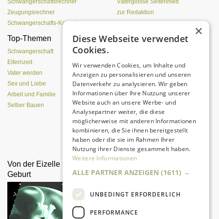
Schwangerschaftsrechner
Väterglosse Seitenhieb
Zeugungsrechner
zur Redaktion
Schwangerschafts-Kalender
×
Diese Webseite verwendet
Top-Themen
Einen Lehmofen
Cookies.
(Pizzaofen) selber bauen
Schwangerschaft
Elternzeit
Wir verwenden Cookies, um Inhalte und
Vater werden
Anzeigen zu personalisieren und unseren
Datenverkehr zu analysieren. Wir geben
Sex und Liebe
Informationen über Ihre Nutzung unserer
Arbeit und Familie
Website auch an unsere Werbe- und
Selber Bauen
Analysepartner weiter, die diese
möglicherweise mit anderen Informationen
kombinieren, die Sie ihnen bereitgestellt
Da sind Kinder mit Begeisterung
haben oder die sie im Rahmen Ihrer
dabei.
Nutzung ihrer Dienste gesammelt haben.
Weitere Informationen
Von der Eizelle bis zur
Pränataldiagnostik
ALLE PARTNER ANZEIGEN
(1611) →
Geburt
UNBEDINGT ERFORDERLICH
PERFORMANCE