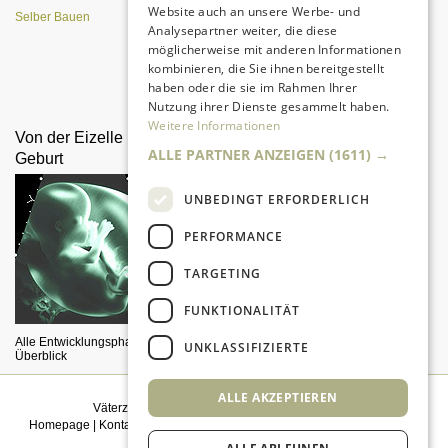
Website auch an unsere Werbe- und
Selber Bauen
Analysepartner weiter, die diese
möglicherweise mit anderen Informationen
kombinieren, die Sie ihnen bereitgestellt
Da sind Kinder mit Begeisterung
haben oder die sie im Rahmen Ihrer
dabei.
Nutzung ihrer Dienste gesammelt haben.
Weitere Informationen
Von der Eizelle bis zur
Klettergerüst selber bauen
ALLE PARTNER ANZEIGEN
(1611) →
Geburt
UNBEDINGT ERFORDERLICH
PERFORMANCE
TARGETING
FUNKTIONALITÄT
Was ist zu beachten?
Alle Entwicklungsphasen im
UNKLASSIFIZIERTE
Überblick
ALLE AKZEPTIEREN
Väterzeit weiterempfehlen
|
Newsletter bestellen
Homepage
|
Kontakt
|
Sitemap
|
Impressum
|
Datenschutz
|
Mediadaten
|
Einwilligungsmanagement