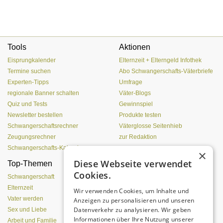
Tools
Aktionen
Eisprungkalender
Elternzeit + Elterngeld Infothek
Termine suchen
Abo Schwangerschafts-Väterbriefe
Experten-Tipps
Umfrage
regionale Banner schalten
Väter-Blogs
Quiz und Tests
Gewinnspiel
Newsletter bestellen
Produkte testen
Schwangerschaftsrechner
Väterglosse Seitenhieb
Zeugungsrechner
zur Redaktion
Schwangerschafts-Kalender
×
Diese Webseite verwendet
Top-Themen
Einen Lehmofen
Cookies.
(Pizzaofen) selber bauen
Schwangerschaft
Elternzeit
Wir verwenden Cookies, um Inhalte und
Vater werden
Anzeigen zu personalisieren und unseren
Datenverkehr zu analysieren. Wir geben
Sex und Liebe
Informationen über Ihre Nutzung unserer
Arbeit und Familie