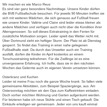
Wir machen es wie Marco Reus
Es sind vier ganz besondere Nachmittage. Unsere Kinder dürfen
die BVB Fußballschule besuchen. Für jeweils 90 Minuten treffen sie
sich mit weiteren Mädchen, die sich genauso auf Fußball freuen
wie unsere Kinder. Valérie und Claire sind leider etwas kleiner als
andere Mädchen und verfügen auch nicht über die Kondition ihrer
Altersgenossen. So soll dieses Extratraining in den Ferien für
zusätzliche Motivation sorgen. Leider spielt das Wetter nicht mit.
Über Dortmund zieht ein heftiger Sturm. Der Platz ist ab Dienstag
gesperrt. So findet das Training in einer nahe gelegenen
Fußballhalle statt. Da durch das Unwetter auch ein Training
ausfällt, dürfen die Kinder im April kostenlos an einem
Torschusstraining teilnehmen. Für die Zwillinge ist es eine
unvergessene Erfahrung. Ich hoffe, dass sie in den nächsten
Wochen das Gelernte auch im eigenen Verein umsetzen können.
Osterkranz und Kuchen
Leider ist meine Frau noch die ganze Woche krank. So fallen viele
gemeinsame Aktivitäten, zum Beispiel Spaziergänge, aus. Am
Ostersonntag möchten wir den Opa zum Kaffeetrinken einladen.
Doch vorher möchten Wohnung und Garten aufgeräumt werden.
Für letzteren habe ich neue Stühle und einen Tisch gekauft. Die
Einkäufe erledigen wir gemeinsam. Jeder von uns kauft einmal