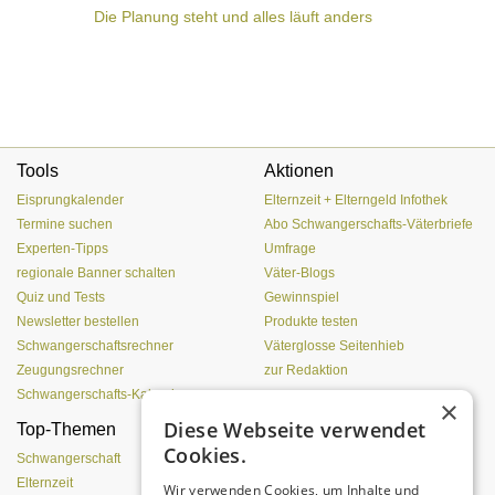
Die Planung steht und alles läuft anders
Tools
Aktionen
Eisprungkalender
Elternzeit + Elterngeld Infothek
Termine suchen
Abo Schwangerschafts-Väterbriefe
Experten-Tipps
Umfrage
regionale Banner schalten
Väter-Blogs
Quiz und Tests
Gewinnspiel
Newsletter bestellen
Produkte testen
Schwangerschaftsrechner
Väterglosse Seitenhieb
Zeugungsrechner
zur Redaktion
Schwangerschafts-Kalender
×
Diese Webseite verwendet
Top-Themen
Einen Lehmofen
Cookies.
(Pizzaofen) selber bauen
Schwangerschaft
Elternzeit
Wir verwenden Cookies, um Inhalte und