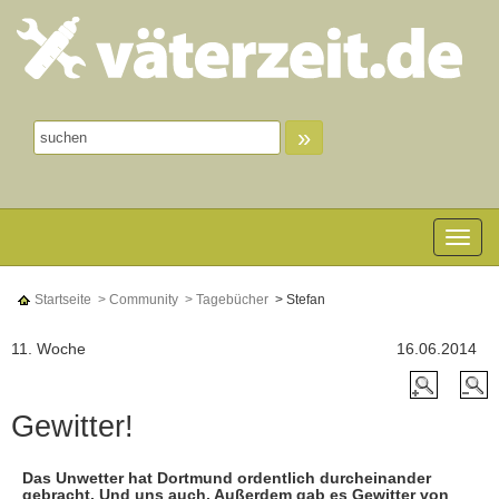
»
Toggle n
Startseite
> Community
> Tagebücher
> Stefan
11. Woche
16.06.2014
Gewitter!
Das Unwetter hat Dortmund ordentlich durcheinander
gebracht. Und uns auch. Außerdem gab es Gewitter von