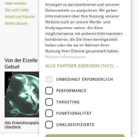
Vater werden
Anzeigen zu personalisieren und unseren
Datenverkehr zu analysieren. Wir geben
Sex und Liebe
Informationen über Ihre Nutzung unserer
Arbeit und Familie
Website auch an unsere Werbe- und
Selber Bauen
Analysepartner weiter, die diese
möglicherweise mit anderen Informationen
kombinieren, die Sie ihnen bereitgestellt
Da sind Kinder mit Begeisterung
haben oder die sie im Rahmen Ihrer
dabei.
Nutzung ihrer Dienste gesammelt haben.
Weitere Informationen
Von der Eizelle bis zur
Geschwister als
ALLE PARTNER ANZEIGEN
(1611) →
Geburt
Streithähne
UNBEDINGT ERFORDERLICH
PERFORMANCE
TARGETING
FUNKTIONALITÄT
Alle Entwicklungsphasen im
Papa muß schlichten.
UNKLASSIFIZIERTE
Überblick