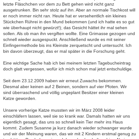
letzte Fläschchen vor dem zu Bett gehen wird nicht ganz
ausgetrunken. Bin sehr stolz auf ihn. Aber an normale Tischkost will
er noch immer nicht ran. Heute hat er versehentlich ein kleines
Stückchen Rührei in den Mund bekommen (und ich hatte es so gut
wie überhaupt nicht gewürzt!); das Gesicht hättet ihr mal sehen
sollen. Als ob man ihn vergiften wollte. Eine Grimasse gezogen und
schnell wieder ausgespuckt. Anschließend wurde es mit seiner
Einfingermethode bis ins Kleinste zerquetscht und untersucht. Ich
bin davon überzeugt, das er mal später in die Forschung geht.
Eine wichtige Sache hab ich bei meinem letzten Tagebucheintrag
doch glatt vergessen, wofür ich mich schon mal jetzt entschuldige.
Seit dem 23.12.2009 haben wir erneut Zuwachs bekommen.
Diesmal aber keinen auf 2 Beinen, sondern auf vier Pfoten. Wir
sind überraschend und völlig ungeplant Besitzer einer kleinen
Katze geworden.
Unsere vorherige Katze mussten wir im März 2008 leider
einschläfern lassen, weil sie so krank war. Damals hatten wir uns
eigentlich gesagt, das uns so schnell kein Tier mehr ins Haus
kommt. Zudem Susanne ja kurz danach wieder schwanger wurde
und wir der Meinung waren, das wir mit 2 Kindern erstmal genug zu