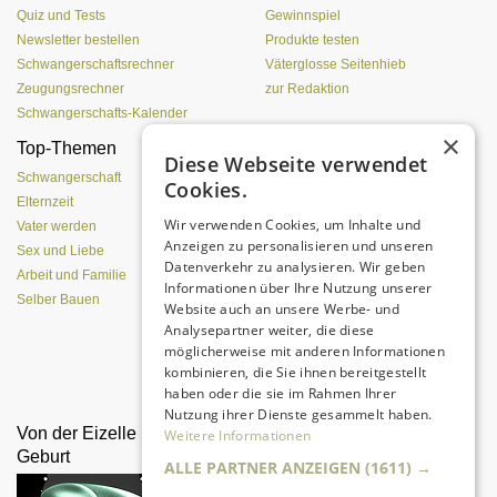
Quiz und Tests
Gewinnspiel
Newsletter bestellen
Produkte testen
Schwangerschaftsrechner
Väterglosse Seitenhieb
Zeugungsrechner
zur Redaktion
Schwangerschafts-Kalender
×
Top-Themen
Einen Lehmofen
Diese Webseite verwendet
(Pizzaofen) selber bauen
Schwangerschaft
Cookies.
Elternzeit
Wir verwenden Cookies, um Inhalte und
Vater werden
Anzeigen zu personalisieren und unseren
Sex und Liebe
Datenverkehr zu analysieren. Wir geben
Arbeit und Familie
Informationen über Ihre Nutzung unserer
Selber Bauen
Website auch an unsere Werbe- und
Analysepartner weiter, die diese
möglicherweise mit anderen Informationen
kombinieren, die Sie ihnen bereitgestellt
Da sind Kinder mit Begeisterung
dabei.
haben oder die sie im Rahmen Ihrer
Nutzung ihrer Dienste gesammelt haben.
Von der Eizelle bis zur
"Appetit auf Bewegung
Weitere Informationen
Geburt
machen"
ALLE PARTNER ANZEIGEN
(1611) →