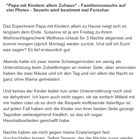
"Papa mit Kindern allein Zuhaus" - Familienzuwachs auf
vier Pfoten - Severin wird bestimmt mal Forscher
Das Experiment Papa mit Kindern allein zu Hause neigt sich so
langsam dem Ende. Susanne ist ja am Freitag zu ihrem
Weihnachtsgeschenk Wellness-Urlaub für 3 Nächte abgereist und
kommt morgen (sprich Montag) wieder zurück. Und soll ich Euch
was sagen? Es lief erstaunlich gut.
Abends hatte ich zwar meine Schwiegermutter ein wenig als
Unterstützung beim Zubettbringen an meiner Seite, aber ansonsten
haben die zwei Mäuse und ich den Tag und vor allem die Nacht so
ganz ohne Mama gemeistert.
Und keines der Kinder leidet nun unter Unterernährung noch sind
sie dehydriert. Ich kann auch nicht sagen, ob sie einfach Mitleid mit
mir hatten oder ob es doch die Respekt einflösende Vaterfigur ist...
auf jeden Fall haben sich die Kinder von ihrer besten Seite gezeigt.
Tagsüber weitestgehend friedlich, so das ich sogar
Haushaltsarbeiten geschafft habe.
Nachts haben sie mich gegen meine Erwartungen fast
durchschlafen lassen. Selbst Severin, der die Nächte zuvor wieder