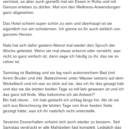
vermisst, es aber auch genießt mal ein Essen in Ruhe und mit
Genuss erleben zu dürfen. Mal von den Wellness-Anwendungen
ganz abgesehen.
Das Hotel scheint super schön zu sein und überhaupt ist sie
eigentlich nur am schwärmen. Ich gönne es ihr auch wirklich von
ganzem Herzen.
Nala hat sich dafür gestern Abend mal wieder den Spruch der
Woche geleistet. Wenn sie mal etwas erkennt oder versteht, was
nicht so ganz einfach ist, dann sage ich häufig zu ihr, das sie so
celver ist.
Samstag ist Badetag und sie lag nach actionreichem Bad (mit
ihrem Bruder und inkl. Badezimmer unter Wasser setzen) auf dem
Wickeltisch und ich war so stolz auf sie, das ich ihr das gesagt hab
und das sie die letzten beiden Tage so toll lieb gewesen ist und ich
das ganz toll finde. Was bekomme ich als Antwort?
Bin halt clever... Ich hab gedacht ich schlag längs hin. Als ob sie
sich aus Berechnung die letzten Tage von ihrer besten Seite
gezeigt hätte, was ich ihr natürlich nicht unterstelle.
Severins Essverhalten scheint sich auch wieder zu bessern. Seit
Samstag verdrückt er alle Mahlzeiten fast komplett. Lediglich das