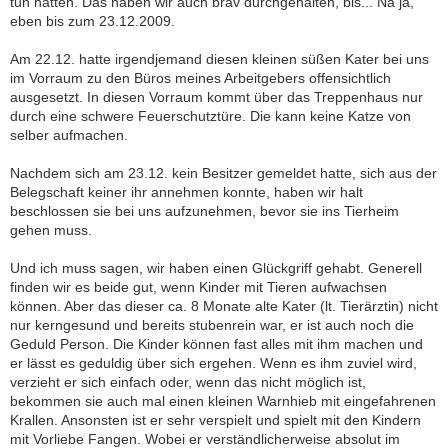
tun hätten. Das haben wir auch brav durchgehalten, bis... Na ja,
eben bis zum 23.12.2009.
Am 22.12. hatte irgendjemand diesen kleinen süßen Kater bei uns
im Vorraum zu den Büros meines Arbeitgebers offensichtlich
ausgesetzt. In diesen Vorraum kommt über das Treppenhaus nur
durch eine schwere Feuerschutztüre. Die kann keine Katze von
selber aufmachen.
Nachdem sich am 23.12. kein Besitzer gemeldet hatte, sich aus der
Belegschaft keiner ihr annehmen konnte, haben wir halt
beschlossen sie bei uns aufzunehmen, bevor sie ins Tierheim
gehen muss.
Und ich muss sagen, wir haben einen Glückgriff gehabt. Generell
finden wir es beide gut, wenn Kinder mit Tieren aufwachsen
können. Aber das dieser ca. 8 Monate alte Kater (lt. Tierärztin) nicht
nur kerngesund und bereits stubenrein war, er ist auch noch die
Geduld Person. Die Kinder können fast alles mit ihm machen und
er lässt es geduldig über sich ergehen. Wenn es ihm zuviel wird,
verzieht er sich einfach oder, wenn das nicht möglich ist,
bekommen sie auch mal einen kleinen Warnhieb mit eingefahrenen
Krallen. Ansonsten ist er sehr verspielt und spielt mit den Kindern
mit Vorliebe Fangen. Wobei er verständlicherweise absolut im