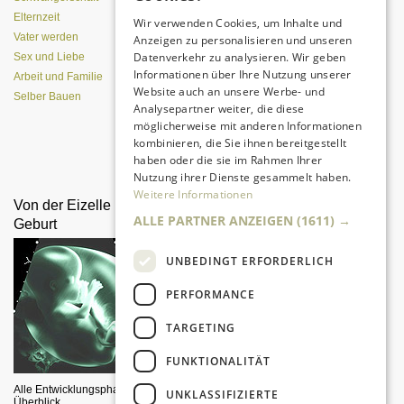
Elternzeit
Wir verwenden Cookies, um Inhalte und
Vater werden
Anzeigen zu personalisieren und unseren
Datenverkehr zu analysieren. Wir geben
Sex und Liebe
Informationen über Ihre Nutzung unserer
Arbeit und Familie
Website auch an unsere Werbe- und
Selber Bauen
Analysepartner weiter, die diese
möglicherweise mit anderen Informationen
kombinieren, die Sie ihnen bereitgestellt
Da sind Kinder mit Begeisterung
haben oder die sie im Rahmen Ihrer
dabei.
Nutzung ihrer Dienste gesammelt haben.
Weitere Informationen
Von der Eizelle bis zur
Was spürt das Kind im
ALLE PARTNER ANZEIGEN
(1611) →
Geburt
Mutterleib?
UNBEDINGT ERFORDERLICH
PERFORMANCE
TARGETING
FUNKTIONALITÄT
Alle Entwicklungsphasen im
Wahrnehmungen des Babys vor
UNKLASSIFIZIERTE
Überblick
der Geburt