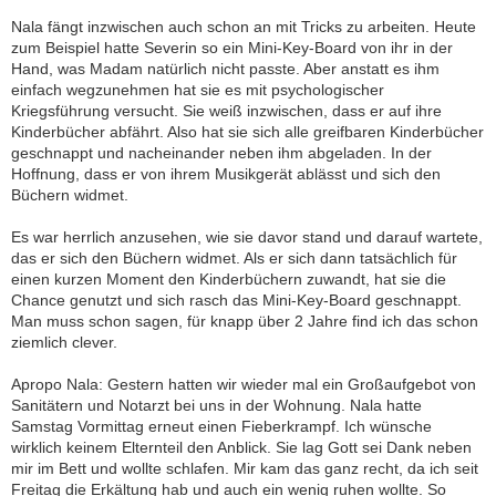
Nala fängt inzwischen auch schon an mit Tricks zu arbeiten. Heute
zum Beispiel hatte Severin so ein Mini-Key-Board von ihr in der
Hand, was Madam natürlich nicht passte. Aber anstatt es ihm
einfach wegzunehmen hat sie es mit psychologischer
Kriegsführung versucht. Sie weiß inzwischen, dass er auf ihre
Kinderbücher abfährt. Also hat sie sich alle greifbaren Kinderbücher
geschnappt und nacheinander neben ihm abgeladen. In der
Hoffnung, dass er von ihrem Musikgerät ablässt und sich den
Büchern widmet.
Es war herrlich anzusehen, wie sie davor stand und darauf wartete,
das er sich den Büchern widmet. Als er sich dann tatsächlich für
einen kurzen Moment den Kinderbüchern zuwandt, hat sie die
Chance genutzt und sich rasch das Mini-Key-Board geschnappt.
Man muss schon sagen, für knapp über 2 Jahre find ich das schon
ziemlich clever.
Apropo Nala: Gestern hatten wir wieder mal ein Großaufgebot von
Sanitätern und Notarzt bei uns in der Wohnung. Nala hatte
Samstag Vormittag erneut einen Fieberkrampf. Ich wünsche
wirklich keinem Elternteil den Anblick. Sie lag Gott sei Dank neben
mir im Bett und wollte schlafen. Mir kam das ganz recht, da ich seit
Freitag die Erkältung hab und auch ein wenig ruhen wollte. So