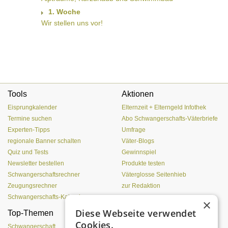
1. Woche
Wir stellen uns vor!
Tools
Aktionen
Eisprungkalender
Elternzeit + Elterngeld Infothek
Termine suchen
Abo Schwangerschafts-Väterbriefe
Experten-Tipps
Umfrage
regionale Banner schalten
Väter-Blogs
Quiz und Tests
Gewinnspiel
Newsletter bestellen
Produkte testen
Schwangerschaftsrechner
Väterglosse Seitenhieb
Zeugungsrechner
zur Redaktion
Schwangerschafts-Kalender
×
Diese Webseite verwendet
Top-Themen
Einen Lehmofen
Cookies.
(Pizzaofen) selber bauen
Schwangerschaft