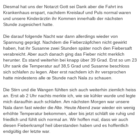
Diesmal hat uns der Notarzt Gott sei Dank aber die Fahrt ins
Krankenhaus erspart, nachdem Kreislauf und Puls normal waren
und unsere Kinderärztin ihr Kommen innerhalb der nächsten
Stunde zugesichert hatte.
Die darauf folgende Nacht war dann allerdings wieder von
Spannung geprägt. Nachdem die Fieberzäpfchen nicht gewirkt
haben, hat ihr Susanne zwei Stunden später noch den Fiebersaft
verabreicht. Aber auch danach ging das Fieber nicht merklich
herunter. Es stand weiterhin bei knapp über 39 Grad. Erst so um 23
Uhr sank die Temperatur auf 38,5 Grad und Susanne beschloss
sich schlafen zu legen. Aber erst nachdem ich ihr versprochen
hatte mindestens alle œ Stunde nach Nala zu schauen.
Die Stirn und die Wangen fühlten sich auch weiterhin ziemlich heiss
an. Erst ab 2 Uhr nachts merkte ich, wie sie kühler wurde und legte
mich daraufhin auch schlafen. Am nächsten Morgen war unsere
Nala dann fast wieder die Alte. Heute Abend zwar wieder ein wenig
erhöhte Temperatur bekommen, aber bis jetzt schläft sie ruhig und
friedlich und fühlt sich normal an. Wir hoffen mal, dass wir auch
diesen Fieberkrampf heil überstanden haben und es hoffentlich
endgültig der letzte war.