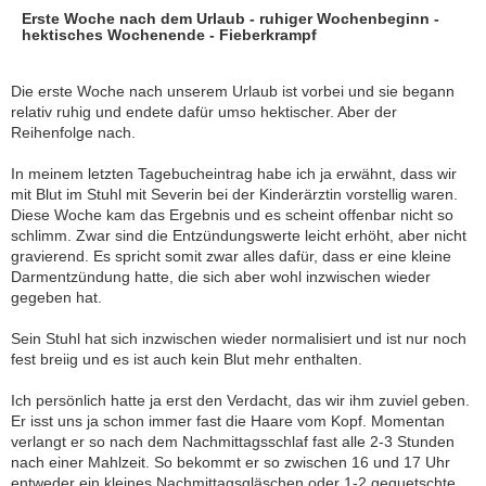
Erste Woche nach dem Urlaub - ruhiger Wochenbeginn -
hektisches Wochenende - Fieberkrampf
Die erste Woche nach unserem Urlaub ist vorbei und sie begann
relativ ruhig und endete dafür umso hektischer. Aber der
Reihenfolge nach.
In meinem letzten Tagebucheintrag habe ich ja erwähnt, dass wir
mit Blut im Stuhl mit Severin bei der Kinderärztin vorstellig waren.
Diese Woche kam das Ergebnis und es scheint offenbar nicht so
schlimm. Zwar sind die Entzündungswerte leicht erhöht, aber nicht
gravierend. Es spricht somit zwar alles dafür, dass er eine kleine
Darmentzündung hatte, die sich aber wohl inzwischen wieder
gegeben hat.
Sein Stuhl hat sich inzwischen wieder normalisiert und ist nur noch
fest breiig und es ist auch kein Blut mehr enthalten.
Ich persönlich hatte ja erst den Verdacht, das wir ihm zuviel geben.
Er isst uns ja schon immer fast die Haare vom Kopf. Momentan
verlangt er so nach dem Nachmittagsschlaf fast alle 2-3 Stunden
nach einer Mahlzeit. So bekommt er so zwischen 16 und 17 Uhr
entweder ein kleines Nachmittagsgläschen oder 1-2 gequetschte