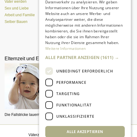
Datenverkehr zu analysieren. Wir geben
Vater werden
Informationen über Ihre Nutzung unserer
Sex und Liebe
Website auch an unsere Werbe- und
Arbeit und Familie
Analysepartner weiter, die diese
Selber Bauen
möglicherweise mit anderen Informationen
kombinieren, die Sie ihnen bereitgestellt
haben oder die sie im Rahmen Ihrer
Nutzung ihrer Dienste gesammelt haben.
Alle Entwicklungsphasen im
Überblick
Weitere Informationen
ALLE PARTNER ANZEIGEN
(1611) →
Elternzeit und Elterngeld
Pränataldiagnostik
UNBEDINGT ERFORDERLICH
PERFORMANCE
TARGETING
FUNKTIONALITÄT
Die Fallstricke lauern im Detail.
Was, wenn etwas mit dem Fötus
UNKLASSIFIZIERTE
nicht in Ordnung ist?
ALLE AKZEPTIEREN
Väterzeit weiterempfehlen
|
Newsletter bestellen