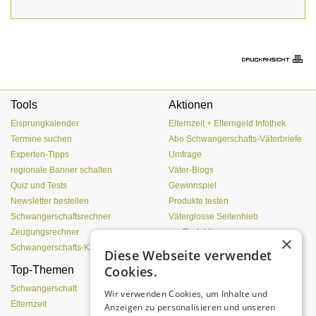
Tools
Aktionen
Eisprungkalender
Elternzeit + Elterngeld Infothek
Termine suchen
Abo Schwangerschafts-Väterbriefe
Experten-Tipps
Umfrage
regionale Banner schalten
Väter-Blogs
Quiz und Tests
Gewinnspiel
Newsletter bestellen
Produkte testen
Schwangerschaftsrechner
Väterglosse Seitenhieb
Zeugungsrechner
zur Redaktion
×
Schwangerschafts-Kalender
Diese Webseite verwendet
Cookies.
Top-Themen
Von der Eizelle bis zur
Geburt
Schwangerschaft
Wir verwenden Cookies, um Inhalte und
Elternzeit
Anzeigen zu personalisieren und unseren