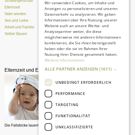
Schwangerschaft
Wir verwenden Cookies, um Inhalte und
Elternzeit
Anzeigen zu personalisieren und unseren
Datenverkehr zu analysieren. Wir geben
Vater werden
Informationen über Ihre Nutzung unserer
Sex und Liebe
Website auch an unsere Werbe- und
Arbeit und Familie
Analysepartner weiter, die diese
Selber Bauen
möglicherweise mit anderen Informationen
kombinieren, die Sie ihnen bereitgestellt
haben oder die sie im Rahmen Ihrer
Nutzung ihrer Dienste gesammelt haben.
Alle Entwicklungsphasen im
Überblick
Weitere Informationen
ALLE PARTNER ANZEIGEN
(1611) →
Elternzeit und Elterngeld
Schreibende Wickelprofis
UNBEDINGT ERFORDERLICH
PERFORMANCE
TARGETING
FUNKTIONALITÄT
Die Fallstricke lauern im Detail.
Thomas Gesterkamp lästert über
UNKLASSIFIZIERTE
die Flut lustiger Ratgeber für Väter