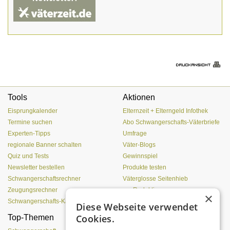
Tools
Aktionen
Eisprungkalender
Elternzeit + Elterngeld Infothek
Termine suchen
Abo Schwangerschafts-Väterbriefe
Experten-Tipps
Umfrage
regionale Banner schalten
Väter-Blogs
Quiz und Tests
Gewinnspiel
Newsletter bestellen
Produkte testen
Schwangerschaftsrechner
Väterglosse Seitenhieb
Zeugungsrechner
zur Redaktion
×
Schwangerschafts-Kalender
Diese Webseite verwendet
Cookies.
Top-Themen
Von der Eizelle bis zur
Geburt