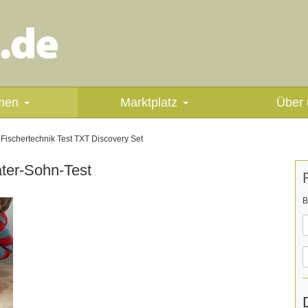
men
Marktplatz
Über 
Fischertechnik Test TXT Discovery Set
ater-Sohn-Test
B