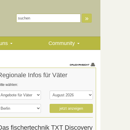
»
uns
Community
Regionale Infos für Väter
itte wählen:
jetzt anzeigen
Das fischertechnik TXT Discovery