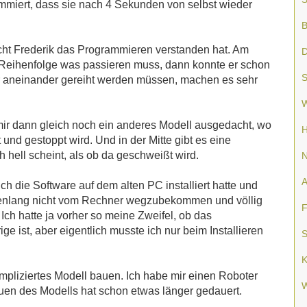
rammiert, dass sie nach 4 Sekunden von selbst wieder
B
leicht Frederik das Programmieren verstanden hat. Am
D
 Reihenfolge was passieren muss, dann konnte er schon
S
r aneinander gereiht werden müssen, machen es sehr
W
mir dann gleich noch ein anderes Modell ausgedacht, wo
H
 und gestoppt wird. Und in der Mitte gibt es eine
 hell scheint, als ob da geschweißt wird.
N
A
ich die Software auf dem alten PC installiert hatte und
denlang nicht vom Rechner wegzubekommen und völlig
F
Ich hatte ja vorher so meine Zweifel, ob das
e ist, aber eigentlich musste ich nur beim Installieren
S
K
ompliziertes Modell bauen. Ich habe mir einen Roboter
W
uen des Modells hat schon etwas länger gedauert.