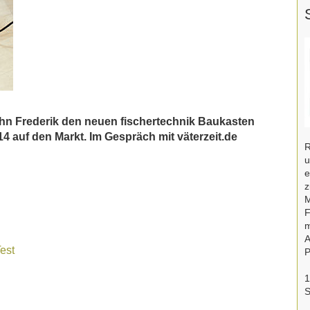
Sohn Frederik den neuen fischertechnik Baukasten
 auf den Markt. Im Gespräch mit väterzeit.de
R
u
e
z
M
F
m
A
est
P
1
S