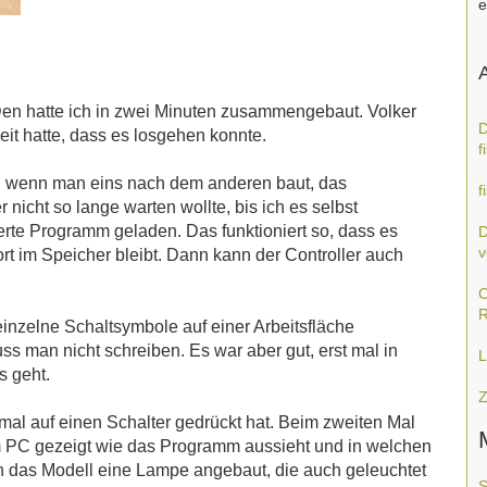
e
A
. Den hatte ich in zwei Minuten zusammengebaut. Volker
D
eit hatte, dass es losgehen konnte.
f
n, wenn man eins nach dem anderen baut, das
f
nicht so lange warten wollte, bis ich es selbst
erte Programm geladen. Das funktioniert so, dass es
D
v
rt im Speicher bleibt. Dann kann der Controller auch
C
R
inzelne Schaltsymbole auf einer Arbeitsfläche
 man nicht schreiben. Es war aber gut, erst mal in
L
s geht.
Z
nmal auf einen Schalter gedrückt hat. Beim zweiten Mal
am PC gezeigt wie das Programm aussieht und in welchen
 an das Modell eine Lampe angebaut, die auch geleuchtet
S