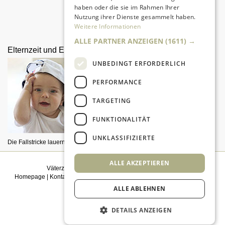
haben oder die sie im Rahmen Ihrer
Nutzung ihrer Dienste gesammelt haben.
Alle Entwicklungsphasen im
Weitere Informationen
Überblick
ALLE PARTNER ANZEIGEN
(1611) →
Elternzeit und Elterngeld
Das erste Babybett
UNBEDINGT ERFORDERLICH
PERFORMANCE
TARGETING
FUNKTIONALITÄT
UNKLASSIFIZIERTE
Die Fallstricke lauern im Detail.
Darauf sollten Sie achten!
ALLE AKZEPTIEREN
Väterzeit weiterempfehlen
|
Newsletter bestellen
Homepage
|
Kontakt
|
Sitemap
|
Impressum
|
Datenschutz
|
Mediadaten
|
Einwilligungsmanagement
ALLE ABLEHNEN
© 2026
kidsgo
DETAILS ANZEIGEN