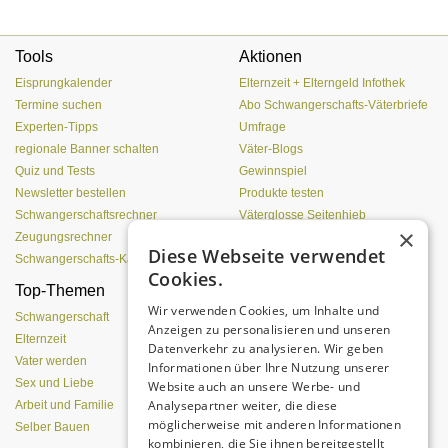
Tools
Aktionen
Eisprungkalender
Elternzeit + Elterngeld Infothek
Termine suchen
Abo Schwangerschafts-Väterbriefe
Experten-Tipps
Umfrage
regionale Banner schalten
Väter-Blogs
Quiz und Tests
Gewinnspiel
Newsletter bestellen
Produkte testen
Schwangerschaftsrechner
Väterglosse Seitenhieb
×
Zeugungsrechner
zur Redaktion
Diese Webseite verwendet
Schwangerschafts-Kalender
Cookies.
Top-Themen
Von der Eizelle bis zur
Wir verwenden Cookies, um Inhalte und
Geburt
Schwangerschaft
Anzeigen zu personalisieren und unseren
Elternzeit
Datenverkehr zu analysieren. Wir geben
Vater werden
Informationen über Ihre Nutzung unserer
Sex und Liebe
Website auch an unsere Werbe- und
Analysepartner weiter, die diese
Arbeit und Familie
möglicherweise mit anderen Informationen
Selber Bauen
kombinieren, die Sie ihnen bereitgestellt