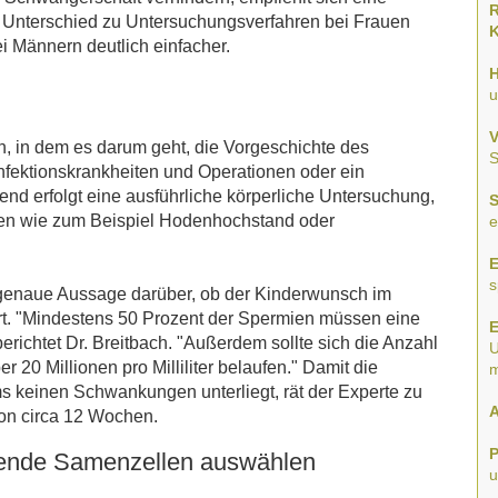
R
Im Unterschied zu Untersuchungsverfahren bei Frauen
K
i Männern deutlich einfacher.
H
u
V
, in dem es darum geht, die Vorgeschichte des
S
nfektionskrankheiten und Operationen oder ein
end erfolgt eine ausführliche körperliche Untersuchung,
gen wie zum Beispiel Hodenhochstand oder
e
E
s
genaue Aussage darüber, ob der Kinderwunsch im
ert. "Mindestens 50 Prozent der Spermien müssen eine
E
erichtet Dr. Breitbach. "Außerdem sollte sich die Anzahl
U
 20 Millionen pro Milliliter belaufen." Damit die
m
keinen Schwankungen unterliegt, rät der Experte zu
A
on circa 12 Wochen.
P
nde Samenzellen auswählen
u