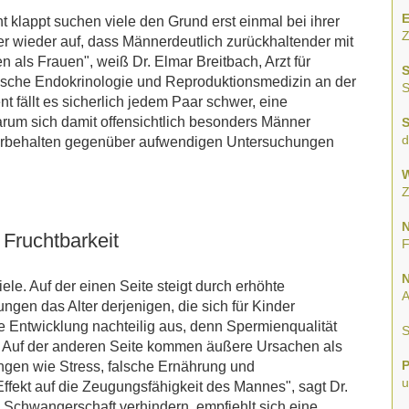
E
klappt suchen viele den Grund erst einmal bei ihrer
Z
mmer wieder auf, dass Männerdeutlich zurückhaltender mit
 als Frauen", weiß Dr. Elmar Breitbach, Arzt für
S
ische Endokrinologie und Reproduktionsmedizin an der
S
 fällt es sicherlich jedem Paar schwer, eine
arum sich damit offensichtlich besonders Männer
S
d
Vorbehalten gegenüber aufwendigen Untersuchungen
Z
N
 Fruchtbarkeit
F
N
iele. Auf der einen Seite steigt durch erhöhte
A
gen das Alter derjenigen, die sich für Kinder
e Entwicklung nachteilig aus, denn Spermienqualität
S
 Auf der anderen Seite kommen äußere Ursachen als
P
ungen wie Stress, falsche Ernährung und
u
ekt auf die Zeugungsfähigkeit des Mannes", sagt Dr.
e Schwangerschaft verhindern, empfiehlt sich eine