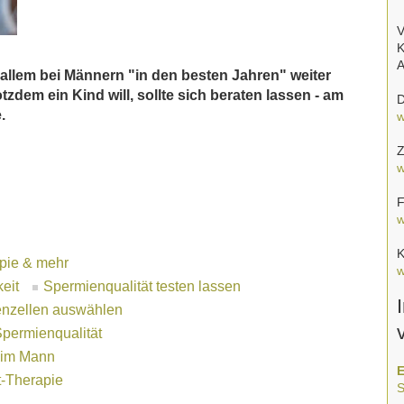
V
K
A
allem bei Männern "in den besten Jahren" weiter
tzdem ein Kind will, sollte sich beraten lassen - am
D
.
w
Z
w
F
w
K
apie & mehr
w
eit
Spermienqualität testen lassen
enzellen auswählen
Spermienqualität
beim Mann
E
t-Therapie
S