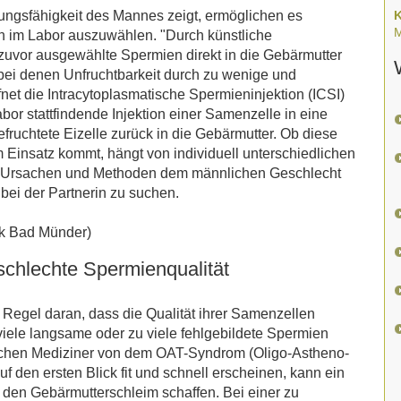
ungsfähigkeit des Mannes zeigt, ermöglichen es
K
M
 im Labor auszuwählen. "Durch künstliche
uvor ausgewählte Spermien direkt in die Gebärmutter
, bei denen Unfruchtbarkeit durch zu wenige und
et die Intracytoplasmatische Spermieninjektion (ICSI)
or stattfindende Injektion einer Samenzelle in eine
efruchtete Eizelle zurück in die Gebärmutter. Ob diese
Einsatz kommt, hängt von individuell unterschiedlichen
n Ursachen und Methoden dem männlichen Geschlecht
bei der Partnerin zu suchen.
ik Bad Münder)
schlechte Spermienqualität
 Regel daran, dass die Qualität ihrer Samenzellen
iele langsame oder zu viele fehlgebildete Spermien
rechen Mediziner von dem OAT-Syndrom (Oligo-Astheno-
 den ersten Blick fit und schnell erscheinen, kann ein
 den Gebärmutterschleim schaffen. Bei einer zu