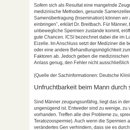
Sofern sich als Resultat eine mangelnde Zeug
medizinische Methoden, gesunde Samenzellen
Samenübertragung (Insemination) können wir z
einbringen", erklärt Dr. Breitbach. Für Männer
unbewegliche Spermien zustande kommt, eröffn
gute Chancen. ICSI bezeichnet dabei die im Lab
Eizelle. Im Anschluss setzt der Mediziner die b
oder eine andere Behandlungsmöglichkeit zum 
Faktoren ab. Jedoch geben die medizinische
Anlass genug, den Fehler nicht ausschließlich 
(Quelle der Sachinformationen: Deutsche Klin
Unfruchtbarkeit beim Mann durch 
Sind Männer zeugungsunfähig, liegt das in der
ungenügend ist. Entweder sind zu wenige, zu v
vorhanden. Treffen alle drei Probleme zu, sp
Teratozoospermie). Auch wenn die Spermien auf
verändertes Gen verhindern, dass sie es durch