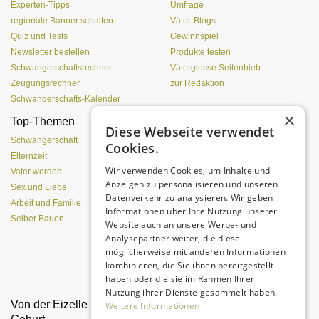
Experten-Tipps
Umfrage
regionale Banner schalten
Väter-Blogs
Quiz und Tests
Gewinnspiel
Newsletter bestellen
Produkte testen
Schwangerschaftsrechner
Väterglosse Seitenhieb
Zeugungsrechner
zur Redaktion
Schwangerschafts-Kalender
×
Top-Themen
Einen Lehmofen
Diese Webseite verwendet
(Pizzaofen) selber bauen
Schwangerschaft
Cookies.
Elternzeit
Wir verwenden Cookies, um Inhalte und
Vater werden
Anzeigen zu personalisieren und unseren
Sex und Liebe
Datenverkehr zu analysieren. Wir geben
Arbeit und Familie
Informationen über Ihre Nutzung unserer
Selber Bauen
Website auch an unsere Werbe- und
Analysepartner weiter, die diese
möglicherweise mit anderen Informationen
kombinieren, die Sie ihnen bereitgestellt
Da sind Kinder mit Begeisterung
dabei.
haben oder die sie im Rahmen Ihrer
Nutzung ihrer Dienste gesammelt haben.
Von der Eizelle bis zur
"Appetit auf Bewegung
Weitere Informationen